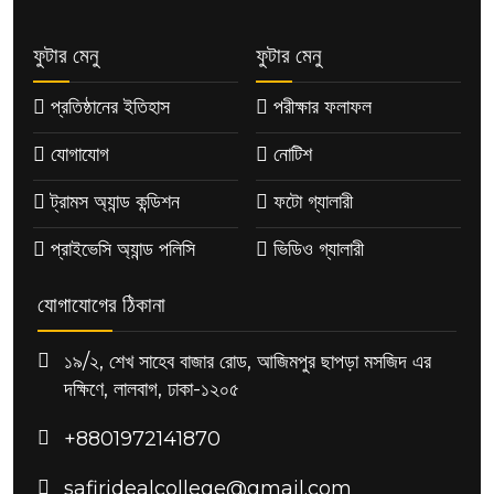
ফুটার মেনু
ফুটার মেনু
প্রতিষ্ঠানের ইতিহাস
পরীক্ষার ফলাফল
যোগাযোগ
নোটিশ
ট্রামস অ্যান্ড কন্ডিশন
ফটো গ্যালারী
প্রাইভেসি অ্যান্ড পলিসি
ভিডিও গ্যালারী
যোগাযোগের ঠিকানা
১৯/২, শেখ সাহেব বাজার রোড, আজিমপুর ছাপড়া মসজিদ এর
দক্ষিণে, লালবাগ, ঢাকা-১২০৫
+8801972141870
safiridealcollege@gmail.com