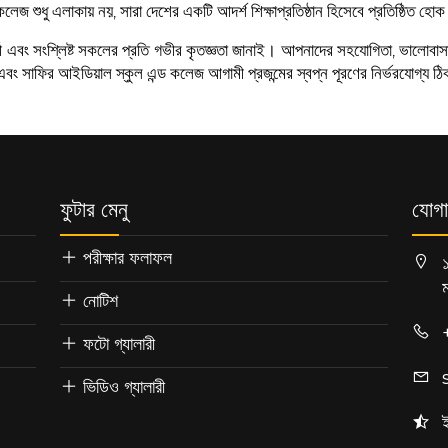
শুধু এলাকায় নয়, সারা দেশের একটি আদর্শ শিক্ষাপ্রতিষ্ঠান হিসেবে প্রতিষ্ঠিত হো
 শিক্ষার্থী এবং সংশ্লিষ্ট সকলের প্রতি গভীর কৃতজ্ঞতা জানাই। আপনাদের সহযোগিতা, 
এবং সাফির আইডিয়াল স্কুল এন্ড কলেজ আগামী প্রজন্মের স্বপ্ন পূরণের নির্ভরযোগ্য ঠ
ফুটার মেনু
যোগা
পরীক্ষার ফলাফল
নোটিশ
ফটো গ্যালারী
ভিডিও গ্যালারী