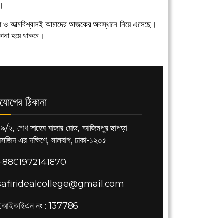
ক।
ভালোবাসা ও আত্মবিশ্বাসই আমাদের আজকের অবস্থানে নিয়ে এসেছে।
িকানা হয়ে থাকবে।
যোগের ঠিকানা
১৯/২, শেখ সাহেব বাজার রোড, আজিমপুর ছাপড়া
মসজিদ এর দক্ষিণে, লালবাগ, ঢাকা-১২০৫
+8801972141870
safiridealcollege@gmail.com
ইআইআইএন নং : 137786