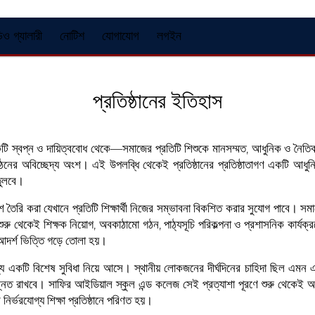
িও গ্যালারী
নোটিশ
যোগাযোগ
লগইন
প্রতিষ্ঠানের ইতিহাস
 স্বপ্ন ও দায়িত্ববোধ থেকে—সমাজের প্রতিটি শিশুকে মানসম্মত, আধুনিক ও নৈতিক শিক
গঠনের অবিচ্ছেদ্য অংশ। এই উপলব্ধি থেকেই প্রতিষ্ঠানের প্রতিষ্ঠাতাগণ একটি আধুনিক 
 তুলবে।
িবেশ তৈরি করা যেখানে প্রতিটি শিক্ষার্থী নিজের সম্ভাবনা বিকশিত করার সুযোগ পাবে। স
ুরু থেকেই শিক্ষক নিয়োগ, অবকাঠামো গঠন, পাঠ্যসূচি পরিকল্পনা ও প্রশাসনিক কার্যক্রমে 
 আদর্শ ভিত্তি গড়ে তোলা হয়।
্য একটি বিশেষ সুবিধা নিয়ে আসে। স্থানীয় লোকজনের দীর্ঘদিনের চাহিদা ছিল এমন এক
ন্নত রাখবে। সাফির আইডিয়াল স্কুল এন্ড কলেজ সেই প্রত্যাশা পূরণে শুরু থেকেই
নির্ভরযোগ্য শিক্ষা প্রতিষ্ঠানে পরিণত হয়।