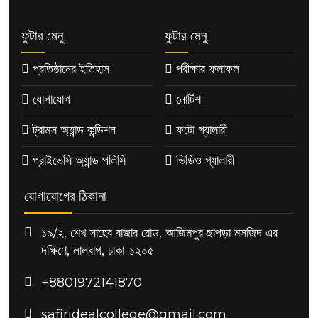
ফুটার মেনু
ফুটার মেনু
প্রতিষ্ঠানের ইতিহাস
পরীক্ষার ফলাফল
যোগাযোগ
নোটিশ
ট্রামস অ্যান্ড কন্ডিশন
ফটো গ্যালারী
প্রাইভেসি অ্যান্ড পলিসি
ভিডিও গ্যালারী
যোগাযোগের ঠিকানা
১৯/২, শেখ সাহেব বাজার রোড, আজিমপুর ছাপড়া মসজিদ এর
দক্ষিণে, লালবাগ, ঢাকা-১২০৫
+8801972141870
safiridealcollege@gmail.com