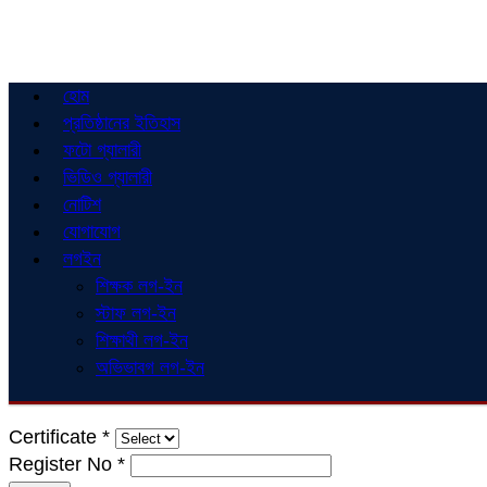
হোম
প্রতিষ্ঠানের ইতিহাস
ফটো গ্যালারী
ভিডিও গ্যালারী
নোটিশ
যোগাযোগ
লগইন
শিক্ষক লগ-ইন
স্টাফ লগ-ইন
শিক্ষাথী লগ-ইন
অভিভাবগ লগ-ইন
Certificate
*
Register No
*