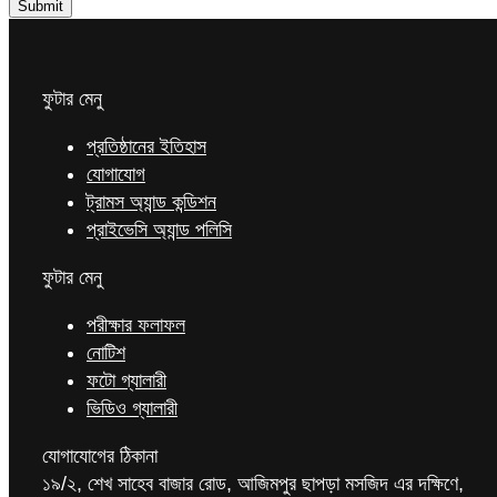
Submit
ফুটার মেনু
প্রতিষ্ঠানের ইতিহাস
যোগাযোগ
ট্রামস অ্যান্ড কন্ডিশন
প্রাইভেসি অ্যান্ড পলিসি
ফুটার মেনু
পরীক্ষার ফলাফল
নোটিশ
ফটো গ্যালারী
ভিডিও গ্যালারী
যোগাযোগের ঠিকানা
১৯/২, শেখ সাহেব বাজার রোড, আজিমপুর ছাপড়া মসজিদ এর দক্ষিণে,