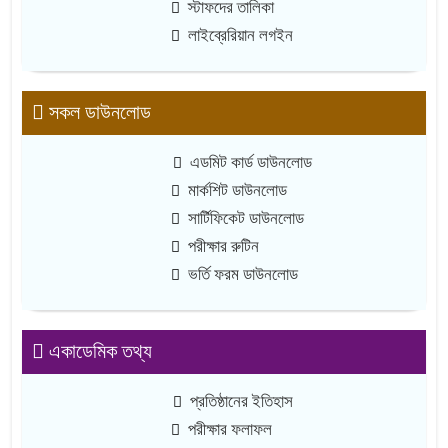
স্টাফদের তালিকা
লাইব্রেরিয়ান লগইন
সকল ডাউনলোড
এডমিট কার্ড ডাউনলোড
মার্কশিট ডাউনলোড
সার্টিফিকেট ডাউনলোড
পরীক্ষার রুটিন
ভর্তি ফরম ডাউনলোড
একাডেমিক তথ্য
প্রতিষ্ঠানের ইতিহাস
পরীক্ষার ফলাফল