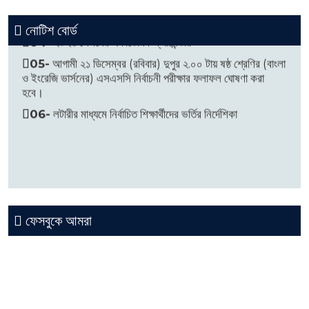
03-
বার্ষিক ক্রীড়া প্রতিযোগিতা, ২০২৬
নোটিশ বোর্ড
04-
২০২৬ সেশনের একাডেমিক ক্যালেন্ডার
05-
আগামী ২১ ডিসেম্বর (রবিবার) দুপুর ২.০০ টায় ষষ্ঠ শ্রেণির (বাংলা
ও ইংরেজি ভার্সনের) এসএসসি নির্বাচনী পরীক্ষার ফলাফল ঘোষণা করা
হবে।
06-
লটারীর মাধ্যমে নির্বাচিত শিক্ষার্থীদের ভর্তির নির্দেশিকা
ফেসবুকে আমরা