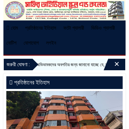
হোম
প্রতিষ্ঠানের ইতিহাস
ফটো গ্যালারী
ভিডিও গ্যালারী
নোটিশ
যোগাযোগ
লগইন
×
জরুরী ঘোষণা :
্তি-ইচ্ছুক শিক্ষার্থী ও অভিভাবকদের অবগতির জন্য জানানো যাচ্ছে যে, সরকারি নির্দেশনা 
প্রতিষ্ঠানের ইতিহাস