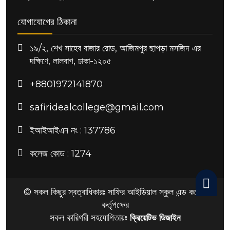
যোগাযোগের ঠিকানা
১৯/২, শেখ সাহেব বাজার রোড, আজিমপুর ছাপড়া মসজিদ এর
দক্ষিণে, লালবাগ, ঢাকা-১২০৫
+8801972141870
safiridealcollege@gmail.com
ইআইআইএন নং : 137786
কলেজ কোড : 1274
© সকল কিছুর স্বত্বাধিকারঃ সাফির আইডিয়াল স্কুল এন্ড কলেজ
কর্তৃপক্ষের
সকল কারিগরী সহযোগিতায়ঃ
ক্রিয়েটিভ ডিজাইন